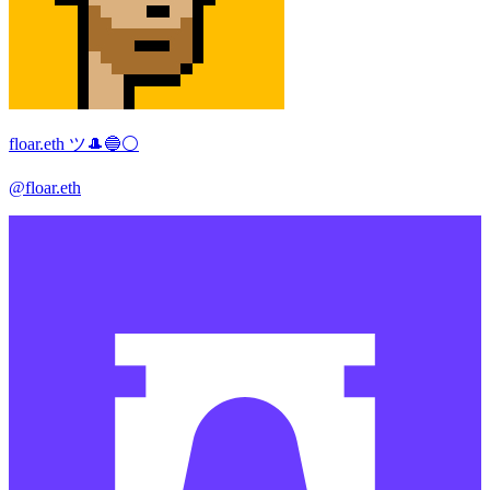
floar.eth ツ🎩🔵⚪️
@floar.eth