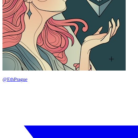
@EthPrague